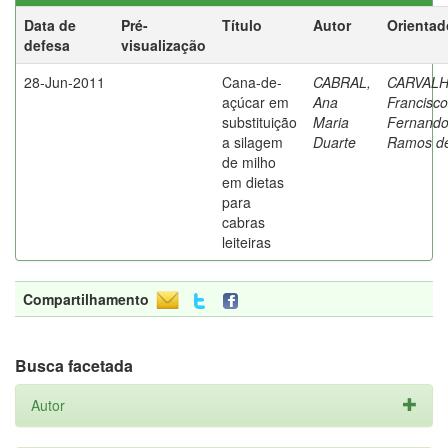
Data de
Pré-
Título
Autor
Orientad
defesa
visualização
28-Jun-2011
Cana-de-
CABRAL,
CARVALH
açúcar em
Ana
Francisco
substituição
Maria
Fernand
a silagem
Duarte
Ramos d
de milho
em dietas
para
cabras
leiteiras
Compartilhamento
Busca facetada
Autor