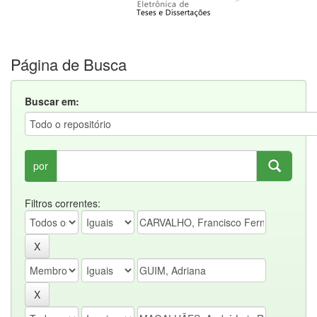
Página de Busca
Buscar em:
por
Filtros correntes: