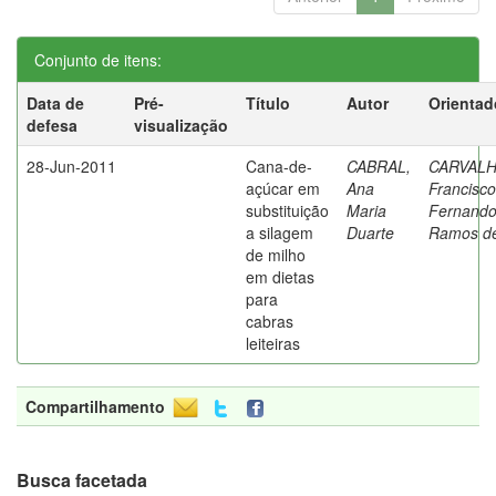
Conjunto de itens:
Data de
Pré-
Título
Autor
Orientad
defesa
visualização
28-Jun-2011
Cana-de-
CABRAL,
CARVALH
açúcar em
Ana
Francisco
substituição
Maria
Fernand
a silagem
Duarte
Ramos d
de milho
em dietas
para
cabras
leiteiras
Compartilhamento
Busca facetada