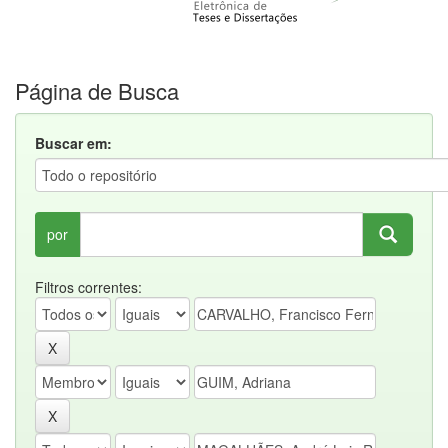
Página de Busca
Buscar em:
por
Filtros correntes: