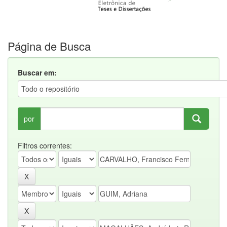
Página de Busca
Buscar em:
por
Filtros correntes: