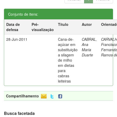
Conjunto de itens:
Data de
Pré-
Título
Autor
Orientad
defesa
visualização
28-Jun-2011
Cana-de-
CABRAL,
CARVALH
açúcar em
Ana
Francisco
substituição
Maria
Fernand
a silagem
Duarte
Ramos d
de milho
em dietas
para
cabras
leiteiras
Compartilhamento
Busca facetada