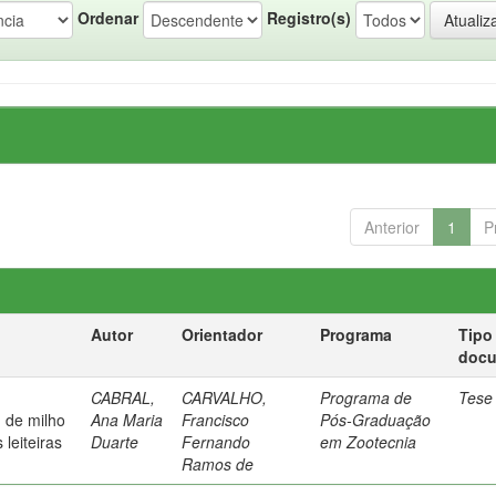
Ordenar
Registro(s)
Anterior
1
P
Autor
Orientador
Programa
Tipo
doc
CABRAL,
CARVALHO,
Programa de
Tese
m de milho
Ana Maria
Francisco
Pós-Graduação
leiteiras
Duarte
Fernando
em Zootecnia
Ramos de