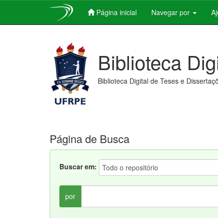
Página inicial
Navegar por
A
Skip
navigation
Biblioteca Dig
Biblioteca Digital de Teses e Dissertaç
Página de Busca
Buscar em:
por