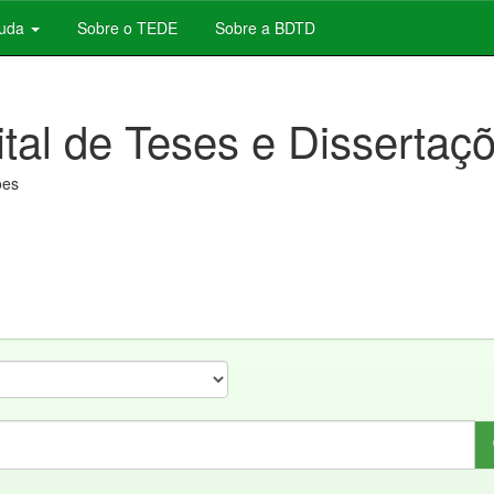
juda
Sobre o TEDE
Sobre a BDTD
ital de Teses e Dissertaç
ões