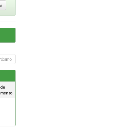
róximo
 de
umento