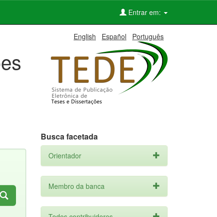
Entrar em:
English
Español
Português
ões
Busca facetada
Orientador
Membro da banca
Todos contribuidores