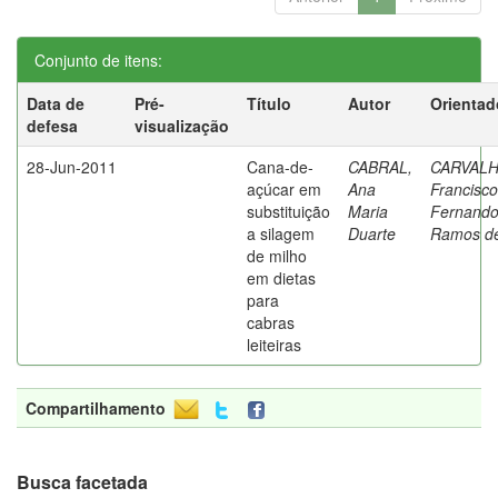
Conjunto de itens:
Data de
Pré-
Título
Autor
Orientad
defesa
visualização
28-Jun-2011
Cana-de-
CABRAL,
CARVALH
açúcar em
Ana
Francisco
substituição
Maria
Fernand
a silagem
Duarte
Ramos d
de milho
em dietas
para
cabras
leiteiras
Compartilhamento
Busca facetada