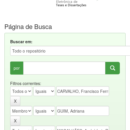
Página de Busca
Buscar em:
por
Filtros correntes: