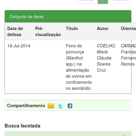
Conjunto de itens:
Data de
Pré-
Título
Autor
Orient
defesa
visualização
18-Jul-2014
Feno de
COELHO,
CARVA
pornunça
Maria
Francis
(Manihot
Cláudia
Fernan
spp.) na
Soares
Ramos 
alimentação
Cruz
de ovinos em
confinamento
no semiárido
Compartilhamento
Busca facetada