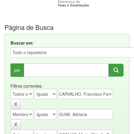
Página de Busca
Buscar em:
por
Filtros correntes: