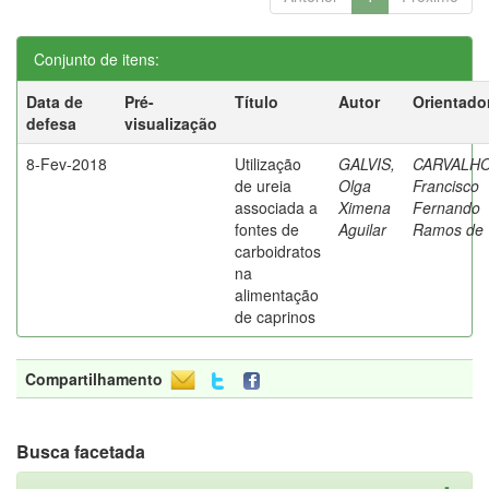
Conjunto de itens:
Data de
Pré-
Título
Autor
Orientado
defesa
visualização
8-Fev-2018
Utilização
GALVIS,
CARVALHO
de ureia
Olga
Francisco
associada a
Ximena
Fernando
fontes de
Aguilar
Ramos de
carboidratos
na
alimentação
de caprinos
Compartilhamento
Busca facetada