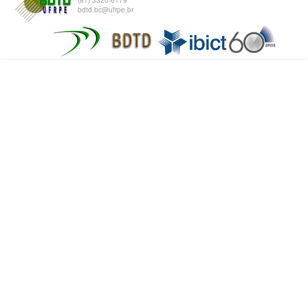
(81) 3320-6179
bdtd.bc@ufrpe.br