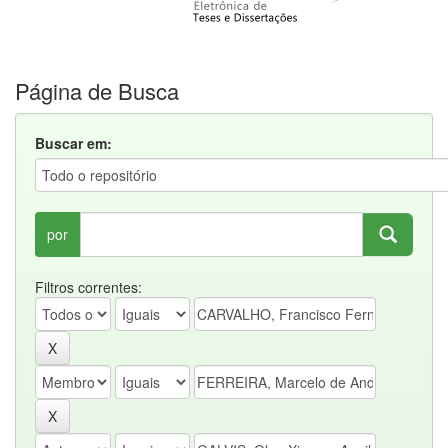
Página de Busca
Buscar em:
por
Filtros correntes: