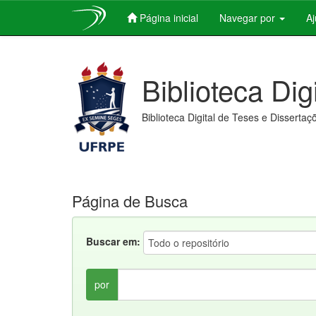
Página inicial
Navegar por
A
Skip
navigation
Biblioteca Dig
Biblioteca Digital de Teses e Dissertaç
Página de Busca
Buscar em:
por