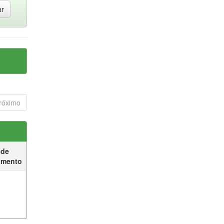
róximo
 de
umento