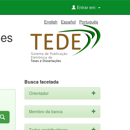
Entrar em:
English
Español
Português
ões
Busca facetada
Orientador
Membro da banca
Todos contribuidores