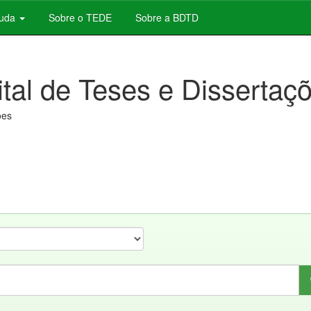
juda
Sobre o TEDE
Sobre a BDTD
ital de Teses e Dissertaç
ões