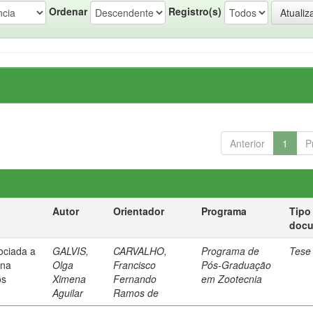
Ordenar
Registro(s)
Anterior
1
P
Autor
Orientador
Programa
Tipo
doc
sociada a
GALVIS,
CARVALHO,
Programa de
Tese
 na
Olga
Francisco
Pós-Graduação
os
Ximena
Fernando
em Zootecnia
Aguilar
Ramos de