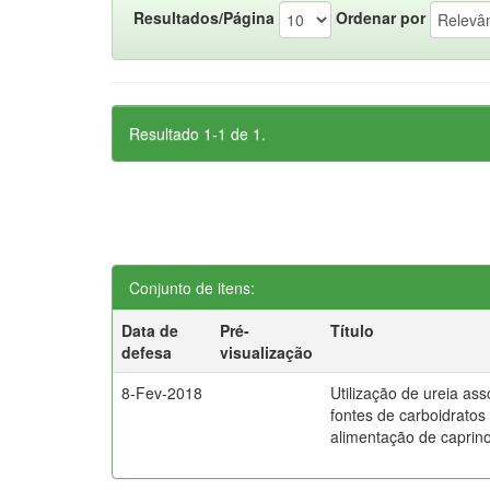
Resultados/Página
Ordenar por
Resultado 1-1 de 1.
Conjunto de itens:
Data de
Pré-
Título
defesa
visualização
8-Fev-2018
Utilização de ureia as
fontes de carboidratos
alimentação de caprin