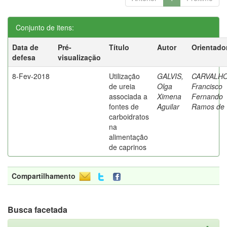
Conjunto de itens:
Data de
Pré-
Título
Autor
Orientado
defesa
visualização
8-Fev-2018
Utilização
GALVIS,
CARVALHO
de ureia
Olga
Francisco
associada a
Ximena
Fernando
fontes de
Aguilar
Ramos de
carboidratos
na
alimentação
de caprinos
Compartilhamento
Busca facetada