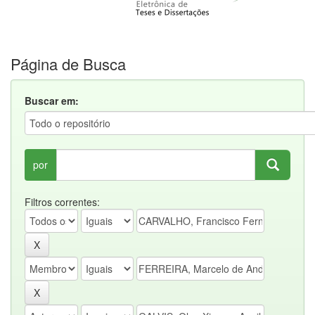
Página de Busca
Buscar em:
por
Filtros correntes: