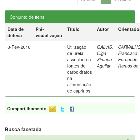
Conjunto de itens:
Data de
Pré-
Título
Autor
Orientado
defesa
visualização
8-Fev-2018
Utilização
GALVIS,
CARVALHO
de ureia
Olga
Francisco
associada a
Ximena
Fernando
fontes de
Aguilar
Ramos de
carboidratos
na
alimentação
de caprinos
Compartilhamento
Busca facetada