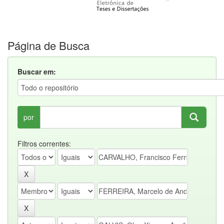
Página de Busca
Buscar em:
por
Filtros correntes: