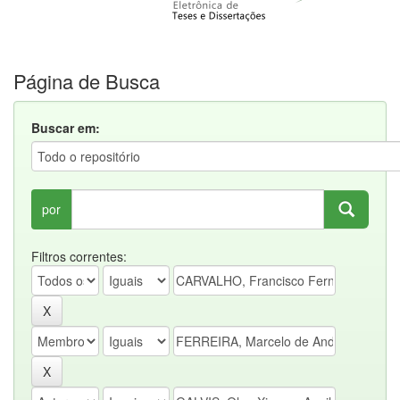
Página de Busca
Buscar em:
por
Filtros correntes: