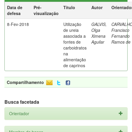
Data de
Pré-
Título
Autor
Orientado
defesa
visualização
8-Fev-2018
Utilização
GALVIS,
CARVALHO
de ureia
Olga
Francisco
associada a
Ximena
Fernando
fontes de
Aguilar
Ramos de
carboidratos
na
alimentação
de caprinos
Compartilhamento
Busca facetada
Orientador