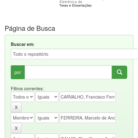
Página de Busca
Buscar em:
por
Filtros correntes: