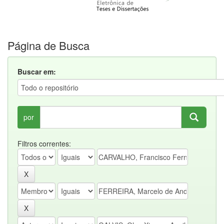
Página de Busca
Buscar em:
por
Filtros correntes: