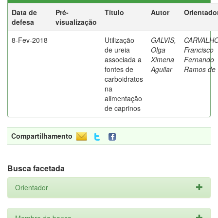
Data de
Pré-
Título
Autor
Orientado
defesa
visualização
8-Fev-2018
Utilização
GALVIS,
CARVALHO
de ureia
Olga
Francisco
associada a
Ximena
Fernando
fontes de
Aguilar
Ramos de
carboidratos
na
alimentação
de caprinos
Compartilhamento
Busca facetada
Orientador