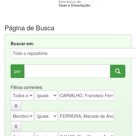
Página de Busca
Buscar em:
por
Filtros correntes: