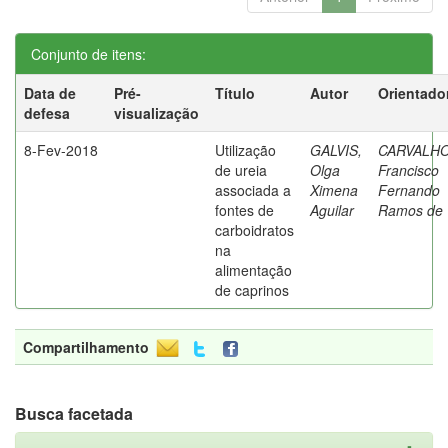
Conjunto de itens:
Data de
Pré-
Título
Autor
Orientado
defesa
visualização
8-Fev-2018
Utilização
GALVIS,
CARVALHO
de ureia
Olga
Francisco
associada a
Ximena
Fernando
fontes de
Aguilar
Ramos de
carboidratos
na
alimentação
de caprinos
Compartilhamento
Busca facetada