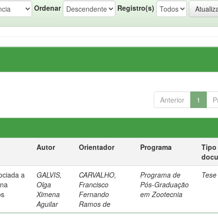
Ordenar
Registro(s)
Anterior
1
P
Autor
Orientador
Programa
Tipo
doc
sociada a
GALVIS,
CARVALHO,
Programa de
Tese
 na
Olga
Francisco
Pós-Graduação
os
Ximena
Fernando
em Zootecnia
Aguilar
Ramos de