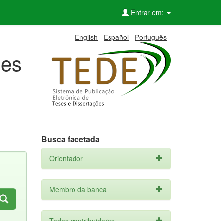
Entrar em:
English
Español
Português
ões
Busca facetada
Orientador
Membro da banca
Todos contribuidores