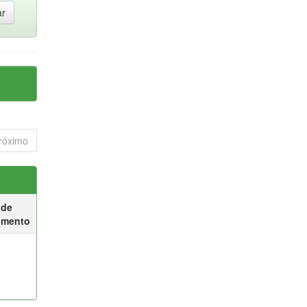
róximo
 de
umento