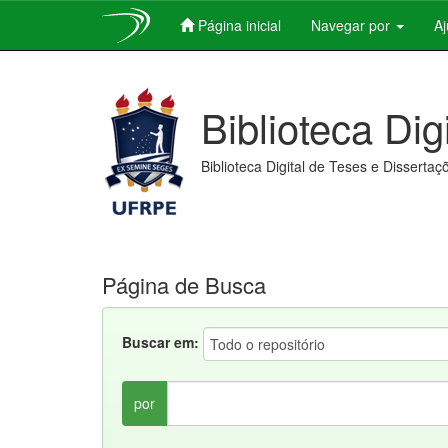
Página inicial
Navegar por
A
Skip
navigation
Biblioteca Dig
Biblioteca Digital de Teses e Dissertaç
Página de Busca
Buscar em:
por