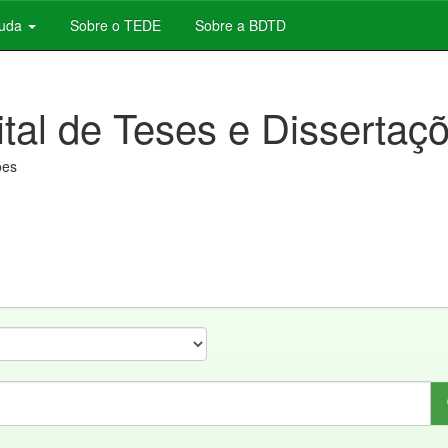
juda
Sobre o TEDE
Sobre a BDTD
ital de Teses e Dissertaç
ões