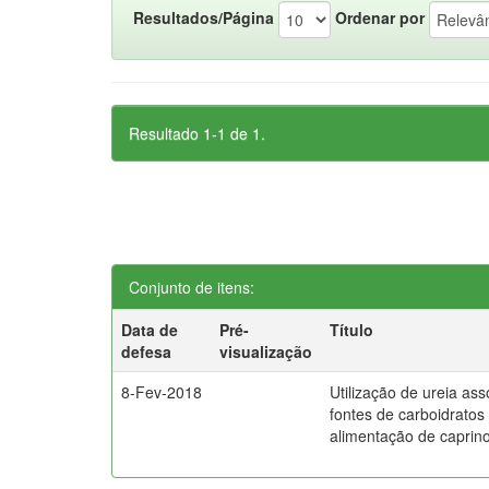
Resultados/Página
Ordenar por
Resultado 1-1 de 1.
Conjunto de itens:
Data de
Pré-
Título
defesa
visualização
8-Fev-2018
Utilização de ureia as
fontes de carboidratos
alimentação de caprin