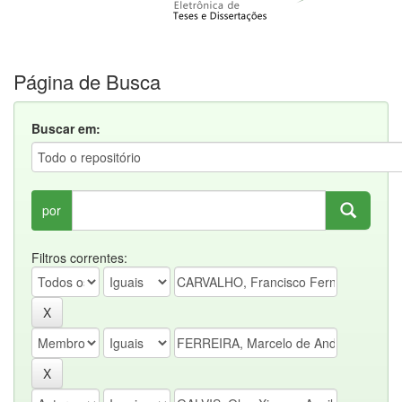
Página de Busca
Buscar em:
por
Filtros correntes: