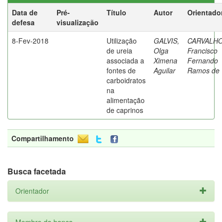
Data de
Pré-
Título
Autor
Orientado
defesa
visualização
8-Fev-2018
Utilização
GALVIS,
CARVALHO
de ureia
Olga
Francisco
associada a
Ximena
Fernando
fontes de
Aguilar
Ramos de
carboidratos
na
alimentação
de caprinos
Compartilhamento
Busca facetada
Orientador