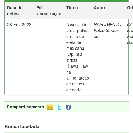
Data de
Pré-
Título
Autor
Or
defesa
visualização
28-Fev-2023
Associação
NASCIMENTO,
CA
ureia-palma
Fábio Santos
Fr
orelha de
do
Fe
elefante
Ra
mexicana
(Opuntia
stricta
(Haw.) Haw
na
alimentação
de ovinos
de corte
Compartilhamento
Busca facetada