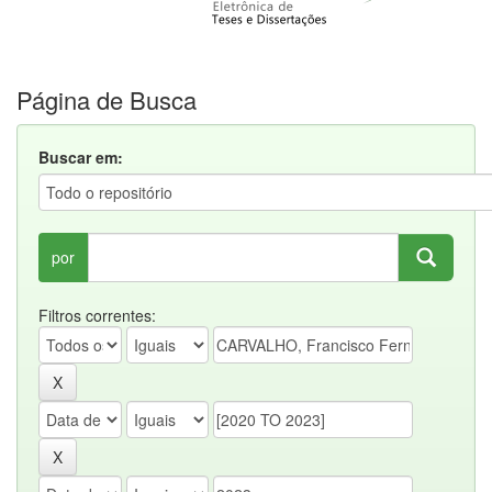
Página de Busca
Buscar em:
por
Filtros correntes: