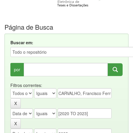
Página de Busca
Buscar em:
por
Filtros correntes: