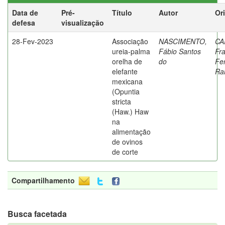
Data de
Pré-
Título
Autor
Or
defesa
visualização
28-Fev-2023
Associação
NASCIMENTO,
CA
ureia-palma
Fábio Santos
Fr
orelha de
do
Fe
elefante
Ra
mexicana
(Opuntia
stricta
(Haw.) Haw
na
alimentação
de ovinos
de corte
Compartilhamento
Busca facetada