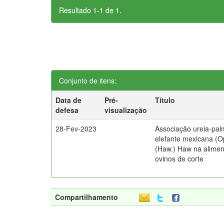
Resultado 1-1 de 1.
Conjunto de itens:
Data de
Pré-
Título
defesa
visualização
28-Fev-2023
Associação ureia-pal
elefante mexicana (Op
(Haw.) Haw na alime
ovinos de corte
Compartilhamento