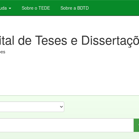
juda
Sobre o TEDE
Sobre a BDTD
ital de Teses e Dissertaç
ões