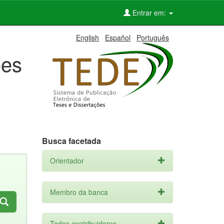
Entrar em:
English
Español
Português
ões
Busca facetada
Orientador
Membro da banca
Todos contribuidores