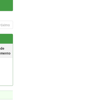
róximo
 de
umento