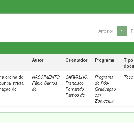
Anterior
1
P
Autor
Orientador
Programa
Tipo
doc
ma orelha de
NASCIMENTO,
CARVALHO,
Programa
Tese
untia stricta
Fábio Santos
Francisco
de Pós-
ntação de
do
Fernando
Graduação
Ramos de
em
Zootecnia