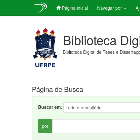
Página inicial
Navegar por
A
Skip
navigation
Biblioteca Dig
Biblioteca Digital de Teses e Dissertaç
Página de Busca
Buscar em:
por