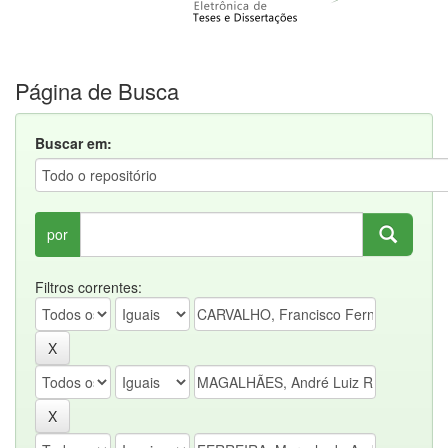
Página de Busca
Buscar em:
por
Filtros correntes: