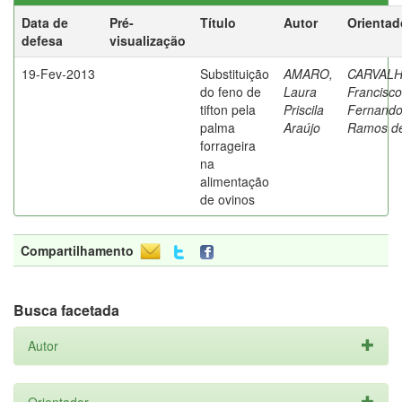
Data de
Pré-
Título
Autor
Orientad
defesa
visualização
19-Fev-2013
Substituição
AMARO,
CARVALH
do feno de
Laura
Francisco
tifton pela
Priscila
Fernand
palma
Araújo
Ramos d
forrageira
na
alimentação
de ovinos
Compartilhamento
Busca facetada
Autor