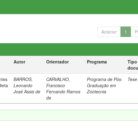
Anterior
1
P
Autor
Orientador
Programa
Tipo
doc
ntes
BARROS,
CARVALHO,
Programa de Pós-
Tese
dieta
Leonardo
Francisco
Graduação em
José Assis de
Fernando Ramos
Zootecnia
de