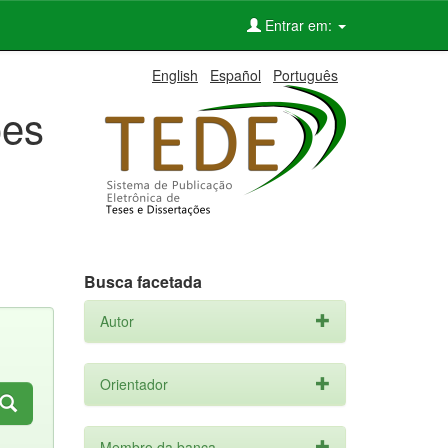
Entrar em:
English
Español
Português
ões
Busca facetada
Autor
Orientador
Membro da banca