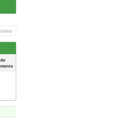
róximo
 de
umento