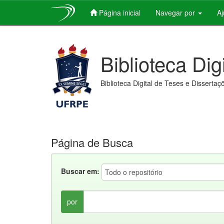
Página inicial
Navegar por
A
Skip
navigation
Biblioteca Dig
Biblioteca Digital de Teses e Dissertaç
Página de Busca
Buscar em:
por