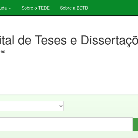
juda
Sobre o TEDE
Sobre a BDTD
ital de Teses e Dissertaç
ões