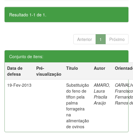
Resultado 1-1 de 1.
Anterior
1
Próximo
Conjunto de itens:
Data de
Pré-
Título
Autor
Orientad
defesa
visualização
19-Fev-2013
Substituição
AMARO,
CARVALH
do feno de
Laura
Francisco
tifton pela
Priscila
Fernand
palma
Araújo
Ramos d
forrageira
na
alimentação
de ovinos