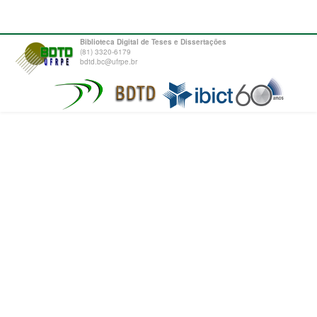
Biblioteca Digital de Teses e Dissertações
(81) 3320-6179
bdtd.bc@ufrpe.br