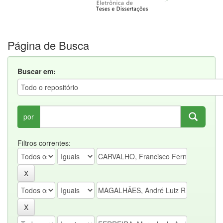
Página de Busca
Buscar em:
por
Filtros correntes: