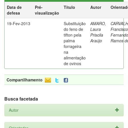
Data de
Pré-
Título
Autor
Orientad
defesa
visualização
19-Fev-2013
Substituição
AMARO,
CARVALH
do feno de
Laura
Francisco
tifton pela
Priscila
Fernand
palma
Araújo
Ramos d
forrageira
na
alimentação
de ovinos
Compartilhamento
Busca facetada
Autor