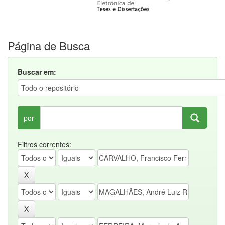
Página de Busca
Buscar em:
por
Filtros correntes: