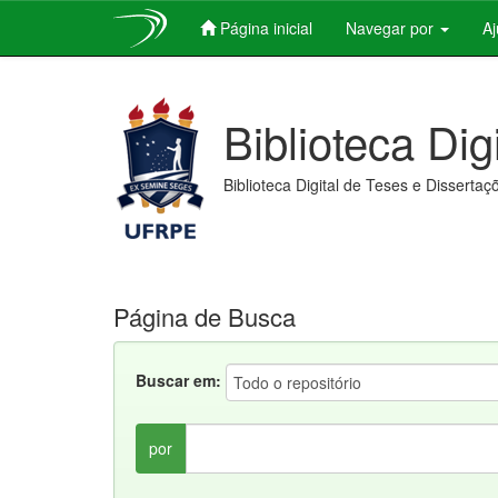
Página inicial
Navegar por
A
Skip
navigation
Biblioteca Dig
Biblioteca Digital de Teses e Dissertaç
Página de Busca
Buscar em:
por