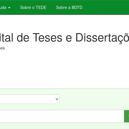
juda
Sobre o TEDE
Sobre a BDTD
ital de Teses e Dissertaç
ões