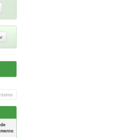
róximo
 de
umento