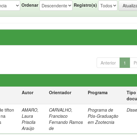
Ordenar
Registro(s)
Anterior
1
P
Autor
Orientador
Programa
Tipo
doc
e tifton
AMARO,
CARVALHO,
Programa de
Diss
 na
Laura
Francisco
Pós-Graduação
s
Priscila
Fernando Ramos
em Zootecnia
Araújo
de