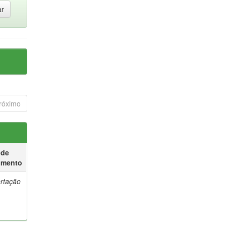
róximo
 de
umento
ertação