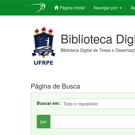
Página inicial
Navegar por
A
Skip
navigation
Biblioteca Dig
Biblioteca Digital de Teses e Dissertaç
Página de Busca
Buscar em:
por