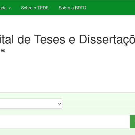
juda
Sobre o TEDE
Sobre a BDTD
ital de Teses e Dissertaç
ões