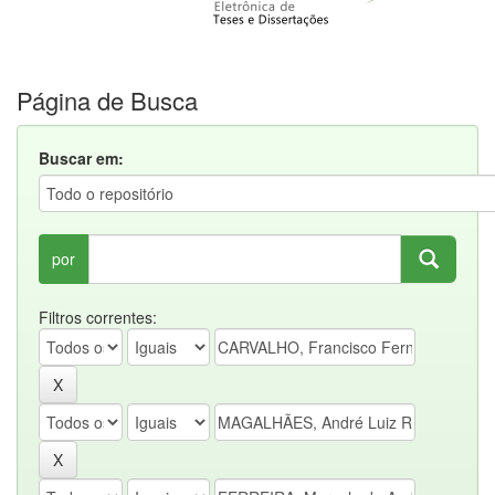
Página de Busca
Buscar em:
por
Filtros correntes: