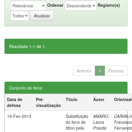
Ordenar
Registro(s)
Resultado 1-1 de 1.
Anterior
1
Próximo
Conjunto de itens:
Data de
Pré-
Título
Autor
Orientad
defesa
visualização
19-Fev-2013
Substituição
AMARO,
CARVALH
do feno de
Laura
Francisco
tifton pela
Priscila
Fernand