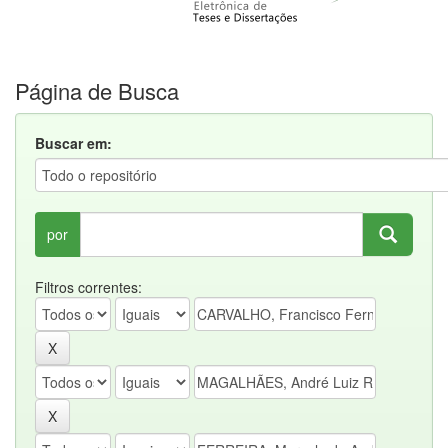
Página de Busca
Buscar em:
por
Filtros correntes: