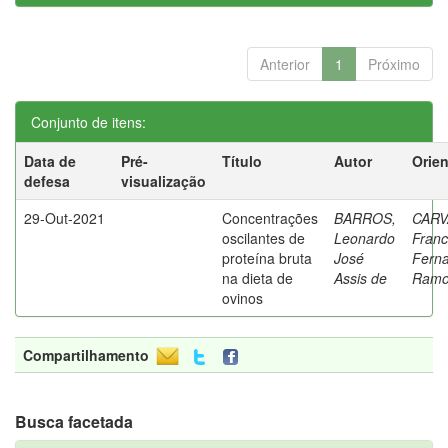
Anterior
1
Próximo
Conjunto de itens:
Data de
Pré-
Título
Autor
Orie
defesa
visualização
29-Out-2021
Concentrações
BARROS,
CARV
oscilantes de
Leonardo
Franc
proteína bruta
José
Fern
na dieta de
Assis de
Ramo
ovinos
Compartilhamento
Busca facetada