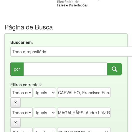
Página de Busca
Buscar em:
por
Filtros correntes: