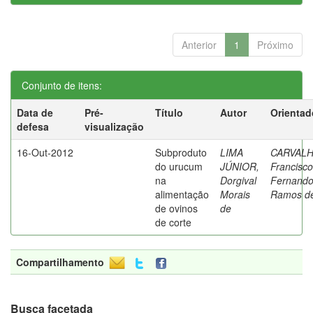
Anterior
1
Próximo
Conjunto de itens:
Data de
Pré-
Título
Autor
Orientad
defesa
visualização
16-Out-2012
Subproduto
LIMA
CARVALH
do urucum
JÚNIOR,
Francisco
na
Dorgival
Fernand
alimentação
Morais
Ramos d
de ovinos
de
de corte
Compartilhamento
Busca facetada