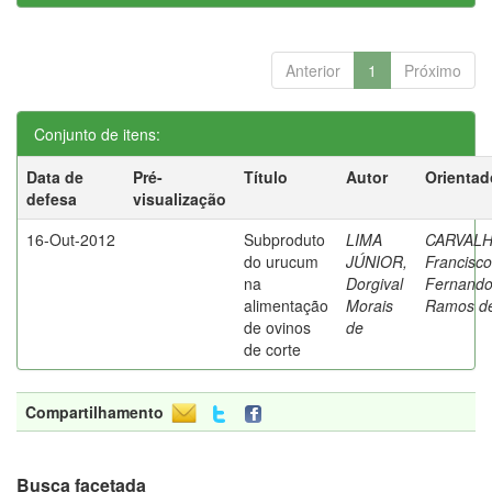
Anterior
1
Próximo
Conjunto de itens:
Data de
Pré-
Título
Autor
Orientad
defesa
visualização
16-Out-2012
Subproduto
LIMA
CARVALH
do urucum
JÚNIOR,
Francisco
na
Dorgival
Fernand
alimentação
Morais
Ramos d
de ovinos
de
de corte
Compartilhamento
Busca facetada