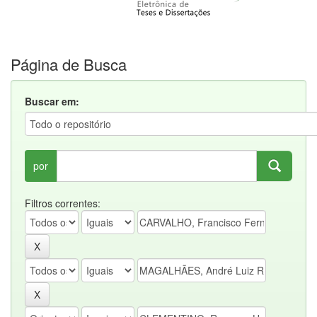
Página de Busca
Buscar em:
por
Filtros correntes: