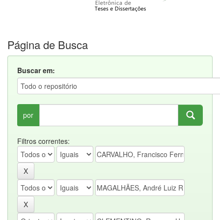
Página de Busca
Buscar em:
por
Filtros correntes: