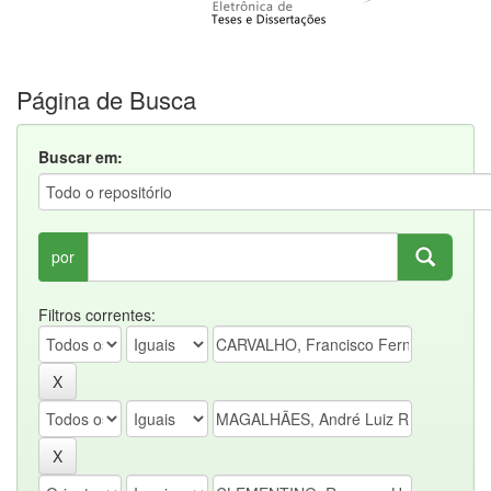
Página de Busca
Buscar em:
por
Filtros correntes: