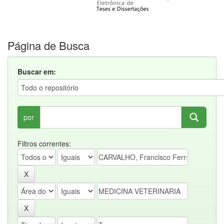
Página de Busca
Buscar em:
por
Filtros correntes: