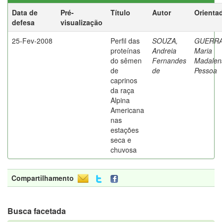
Data de
Pré-
Título
Autor
Orienta
defesa
visualização
25-Fev-2008
Perfil das
SOUZA,
GUERRA
proteínas
Andreia
Maria
do sêmen
Fernandes
Madalen
de
de
Pessoa
caprinos
da raça
Alpina
Americana
nas
estações
seca e
chuvosa
Compartilhamento
Busca facetada