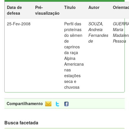
Data de
Pré-
Título
Autor
Orienta
defesa
visualização
25-Fev-2008
Perfil das
SOUZA,
GUERRA
proteínas
Andreia
Maria
do sêmen
Fernandes
Madalen
de
de
Pessoa
caprinos
da raça
Alpina
Americana
nas
estações
seca e
chuvosa
Compartilhamento
Busca facetada