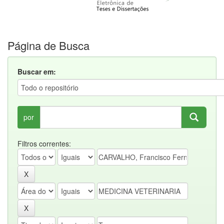
Página de Busca
Buscar em:
por
Filtros correntes: