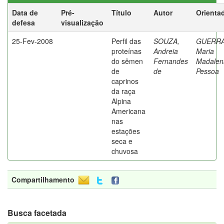
Data de
Pré-
Título
Autor
Orienta
defesa
visualização
25-Fev-2008
Perfil das
SOUZA,
GUERRA
proteínas
Andreia
Maria
do sêmen
Fernandes
Madalen
de
de
Pessoa
caprinos
da raça
Alpina
Americana
nas
estações
seca e
chuvosa
Compartilhamento
Busca facetada