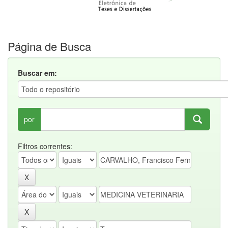
Página de Busca
Buscar em:
por
Filtros correntes: