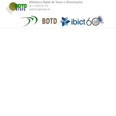
Biblioteca Digital de Teses e Dissertações
(81) 3320-6179
bdtd.bc@ufrpe.br