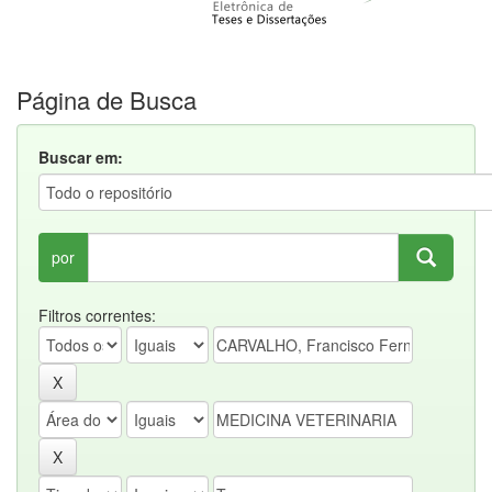
Página de Busca
Buscar em:
por
Filtros correntes: