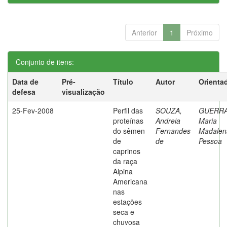
Anterior
1
Próximo
Conjunto de itens:
Data de
Pré-
Título
Autor
Orienta
defesa
visualização
25-Fev-2008
Perfil das
SOUZA,
GUERRA
proteínas
Andreia
Maria
do sêmen
Fernandes
Madalen
de
de
Pessoa
caprinos
da raça
Alpina
Americana
nas
estações
seca e
chuvosa