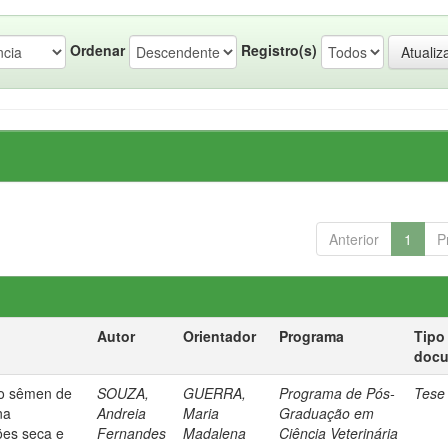
Ordenar
Registro(s)
Anterior
1
P
Autor
Orientador
Programa
Tipo
doc
 do sêmen de
SOUZA,
GUERRA,
Programa de Pós-
Tese
na
Andreia
Maria
Graduação em
ões seca e
Fernandes
Madalena
Ciência Veterinária