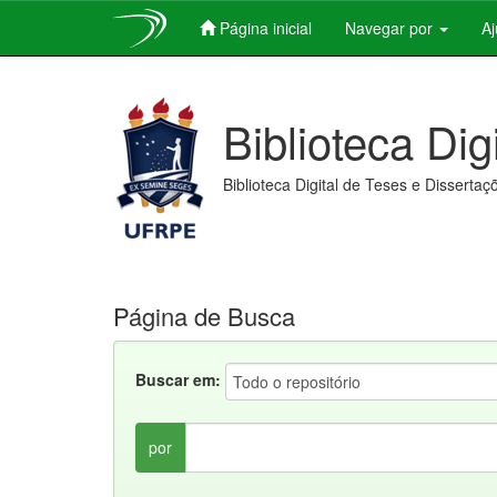
Página inicial
Navegar por
A
Skip
navigation
Biblioteca Dig
Biblioteca Digital de Teses e Dissertaç
Página de Busca
Buscar em:
por