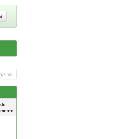
róximo
 de
umento