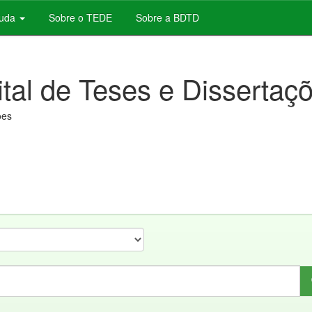
juda
Sobre o TEDE
Sobre a BDTD
ital de Teses e Dissertaç
ões