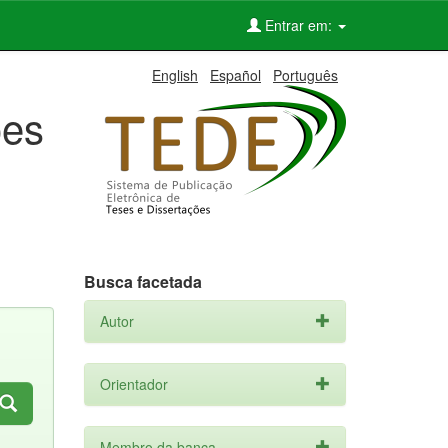
Entrar em:
English
Español
Português
ões
Busca facetada
Autor
Orientador
Membro da banca