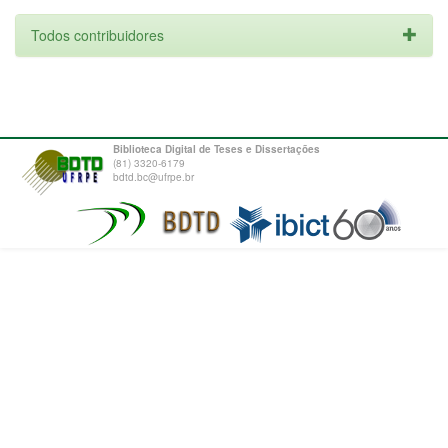
Todos contribuidores
Biblioteca Digital de Teses e Dissertações
(81) 3320-6179
bdtd.bc@ufrpe.br