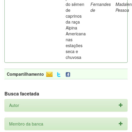
do sêmen
Fernandes
Madalen
de
de
Pessoa
caprinos
da raça
Alpina
Americana
nas
estações
seca e
chuvosa
Compartilhamento
Busca facetada
Autor
Membro da banca