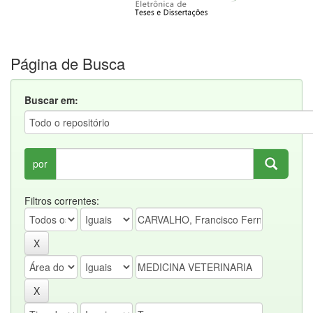
Página de Busca
Buscar em:
por
Filtros correntes: