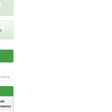
róximo
 de
umento