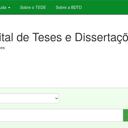
juda
Sobre o TEDE
Sobre a BDTD
ital de Teses e Dissertaç
ões