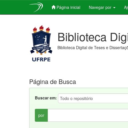
Página inicial
Navegar por
A
Skip
navigation
Biblioteca Dig
Biblioteca Digital de Teses e Dissertaç
Página de Busca
Buscar em:
por