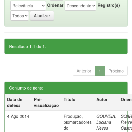
Ordenar
Registro(s)
Resultado 1-1 de 1.
Anterior
1
Próximo
Conjunto de itens:
Data de
Pré-
Título
Autor
Orien
defesa
visualização
4-Ago-2014
Produção,
GOUVEIA,
SOAR
biomarcadores
Luciana
Pierre
do
Neves
Castr