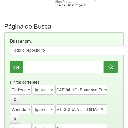
Página de Busca
Buscar em:
por
Filtros correntes: