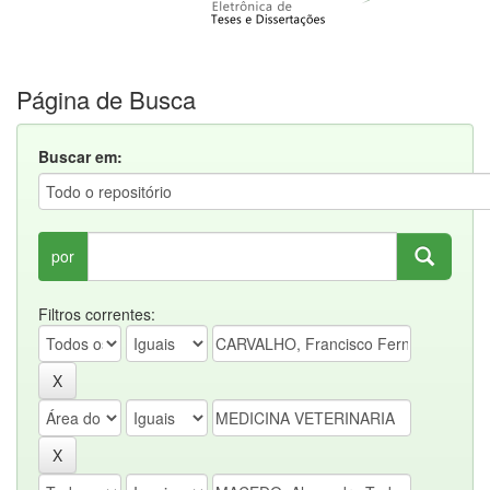
Página de Busca
Buscar em:
por
Filtros correntes: