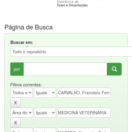
Página de Busca
Buscar em:
por
Filtros correntes: