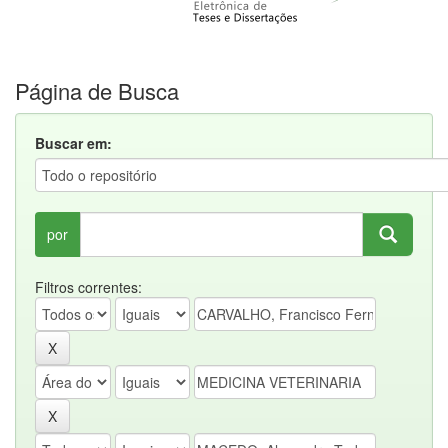
Página de Busca
Buscar em:
por
Filtros correntes: