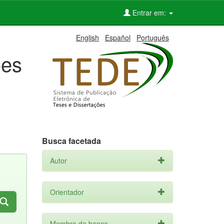
Entrar em:
English
Español
Português
ões
Busca facetada
Autor
Orientador
Membro da banca