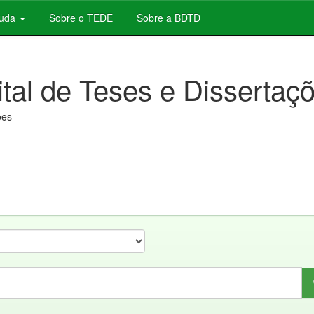
juda
Sobre o TEDE
Sobre a BDTD
ital de Teses e Dissertaç
ões