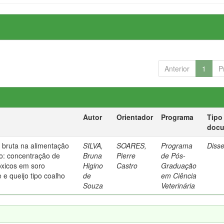
Anterior
1
P
Autor
Orientador
Programa
Tipo
doc
na bruta na alimentação
SILVA,
SOARES,
Programa
Diss
o: concentração de
Bruna
Pierre
de Pós-
óxicos em soro
Higino
Castro
Graduação
e e queijo tipo coalho
de
em Ciência
Souza
Veterinária