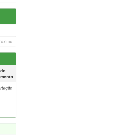
róximo
 de
umento
ertação