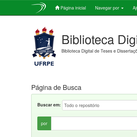
Página inicial
Navegar por
A
Skip
navigation
Biblioteca Dig
Biblioteca Digital de Teses e Dissertaç
Página de Busca
Buscar em:
por