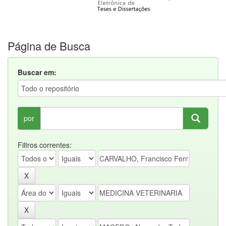
Página de Busca
Buscar em:
por
Filtros correntes: