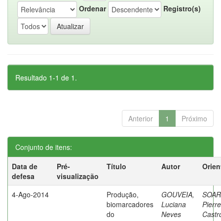
Ordenar
Registro(s)
Resultado 1-1 de 1.
Anterior
1
Próximo
Conjunto de itens:
Data de
Pré-
Título
Autor
Orien
defesa
visualização
4-Ago-2014
Produção,
GOUVEIA,
SOAR
biomarcadores
Luciana
Pierre
do
Neves
Castr