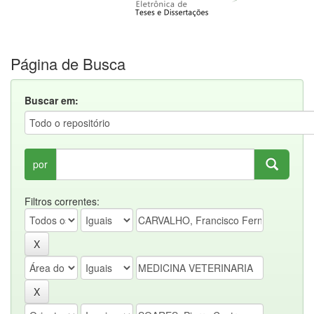
Página de Busca
Buscar em:
por
Filtros correntes: