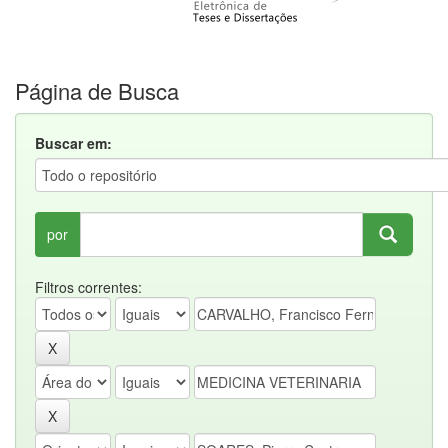
Página de Busca
Buscar em:
por
Filtros correntes: