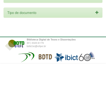
Tipo de documento
Biblioteca Digital de Teses e Dissertações
(81) 3320-6179
bdtd.bc@ufrpe.br