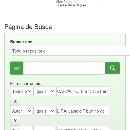
Página de Busca
Buscar em:
por
Filtros correntes: