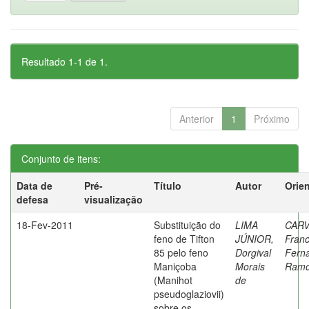
Resultado 1-1 de 1.
Anterior
1
Próximo
Conjunto de itens:
Data de
Pré-
Título
Autor
Orie
defesa
visualização
18-Fev-2011
Substituição do
LIMA
CARV
feno de Tifton
JÚNIOR,
Franc
85 pelo feno
Dorgival
Fern
Maniçoba
Morais
Ramo
(Manihot
de
pseudoglaziovii)
sobre os