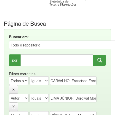
Página de Busca
Buscar em:
por
Filtros correntes: