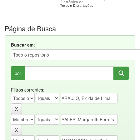
Página de Busca
Buscar em:
por
Filtros correntes: