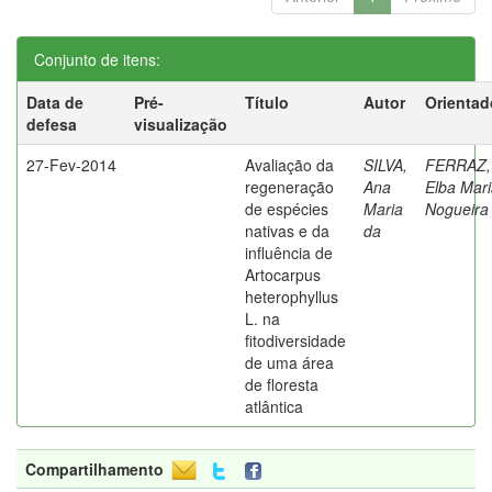
Conjunto de itens:
Data de
Pré-
Título
Autor
Orientad
defesa
visualização
27-Fev-2014
Avaliação da
SILVA,
FERRAZ,
regeneração
Ana
Elba Mar
de espécies
Maria
Nogueira
nativas e da
da
influência de
Artocarpus
heterophyllus
L. na
fitodiversidade
de uma área
de floresta
atlântica
Compartilhamento