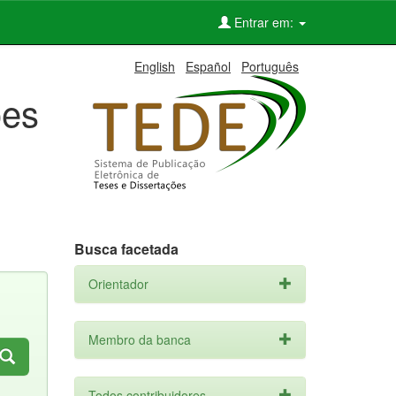
Entrar em:
English
Español
Português
ões
Busca facetada
Orientador
Membro da banca
Todos contribuidores