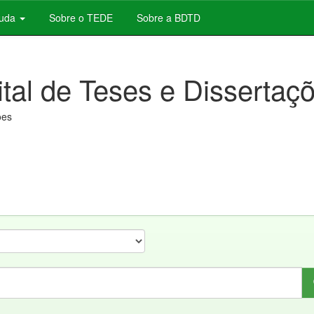
juda
Sobre o TEDE
Sobre a BDTD
ital de Teses e Dissertaç
ões