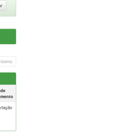
róximo
 de
umento
ertação