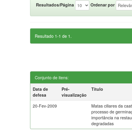
Resultados/Página
Ordenar por
Resultado 1-1 de 1.
Conjunto de itens:
Data de
Pré-
Título
defesa
visualização
20-Fev-2009
Matas ciliares da caati
processo de germina
importância na resta
degradadas