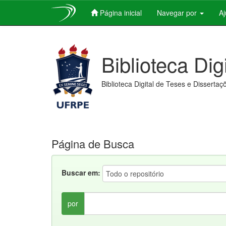
Página inicial
Navegar por
A
Skip
navigation
Biblioteca Dig
Biblioteca Digital de Teses e Dissertaç
Página de Busca
Buscar em:
por