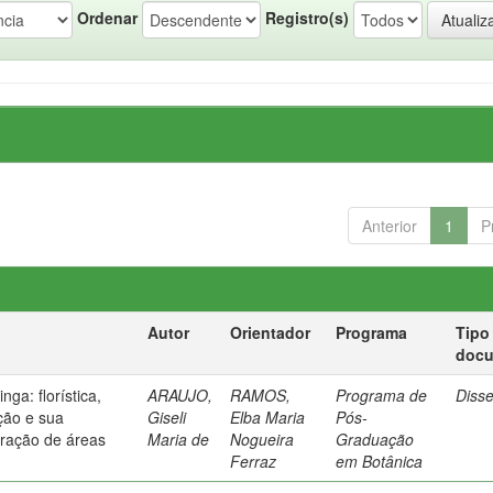
Ordenar
Registro(s)
Anterior
1
P
Autor
Orientador
Programa
Tipo
doc
nga: florística,
ARAUJO,
RAMOS,
Programa de
Diss
ção e sua
Giseli
Elba Maria
Pós-
uração de áreas
Maria de
Nogueira
Graduação
Ferraz
em Botânica